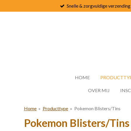
Snelle & zorgvuldige verzending
Ga
direct
naar
de
hoofdinhoud
HOME
PRODUCTTY
OVER MIJ
INS
Home
»
Producttype
»
Pokemon Blisters/Tins
Pokemon Blisters/Tins