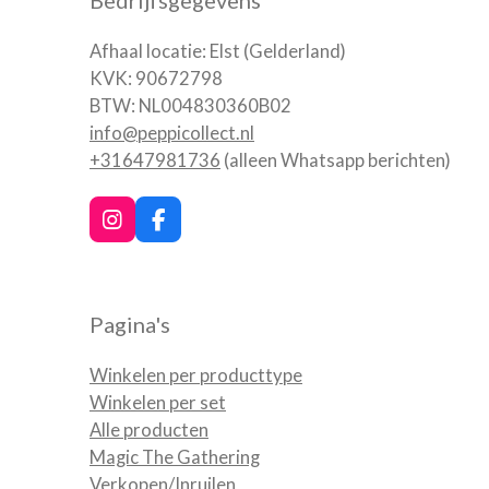
Afhaal locatie: Elst (Gelderland)
KVK: 90672798
BTW: NL004830360B02
info@peppicollect.nl
+31647981736
(alleen Whatsapp berichten)
I
F
n
a
s
c
t
e
a
b
Pagina's
g
o
r
o
a
k
Winkelen per producttype
m
Winkelen per set
Alle producten
Magic The Gathering
Verkopen/Inruilen