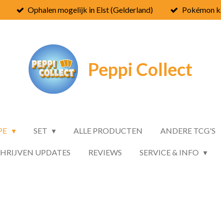
Ophalen mogelijk in Elst (Gelderland)
Pokémon ka
Peppi
Collect
PE
SET
ALLE PRODUCTEN
ANDERE TCG'S
CHRIJVEN UPDATES
REVIEWS
SERVICE & INFO