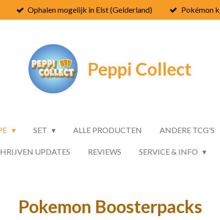
Ophalen mogelijk in Elst (Gelderland)
Pokémon ka
Peppi
Collect
PE
SET
ALLE PRODUCTEN
ANDERE TCG'S
CHRIJVEN UPDATES
REVIEWS
SERVICE & INFO
Pokemon Boosterpacks