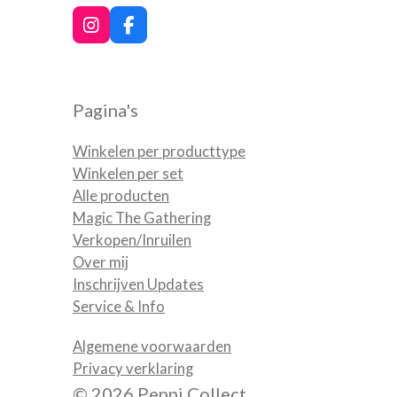
I
F
n
a
s
c
t
e
a
b
Pagina's
g
o
r
o
a
k
Winkelen per producttype
m
Winkelen per set
Alle producten
Magic The Gathering
Verkopen/Inruilen
Over mij
Inschrijven Updates
Service & Info
Algemene voorwaarden
Privacy verklaring
© 2026 Peppi Collect