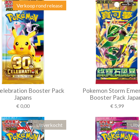
Verkoop rond release
elebration Booster Pack
Pokemon Storm Emer
Japans
Booster Pack Japa
€ 0,00
€ 5,99
Uitverkocht
Uitv