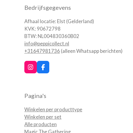
Bedrijfsgegevens
Afhaal locatie: Elst (Gelderland)
KVK: 90672798
BTW: NL004830360B02
info@peppicollect.nl
+31647981736
(alleen Whatsapp berichten)
I
F
n
a
s
c
t
e
a
b
Pagina's
g
o
r
o
a
k
Winkelen per producttype
m
Winkelen per set
Alle producten
Magic The Gathering