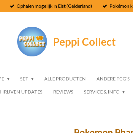
Ophalen mogelijk in Elst (Gelderland)
Pokémon ka
Peppi
Collect
PE
SET
ALLE PRODUCTEN
ANDERE TCG'S
CHRIJVEN UPDATES
REVIEWS
SERVICE & INFO
Pokemon Phant