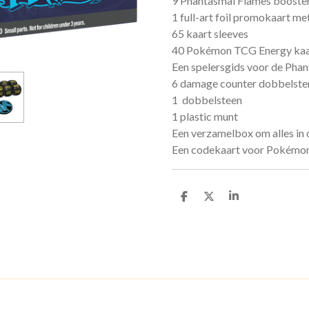
9 Phantasmal Flames booste
1 full-art foil promokaart m
65 kaart sleeves
40 Pokémon TCG Energy kaa
Een spelersgids voor de Phan
6 damage counter dobbelste
1 dobbelsteen
1 plastic munt
Een verzamelbox om alles in o
Een codekaart voor Pokémon
D
D
S
e
e
h
l
e
a
e
l
r
n
e