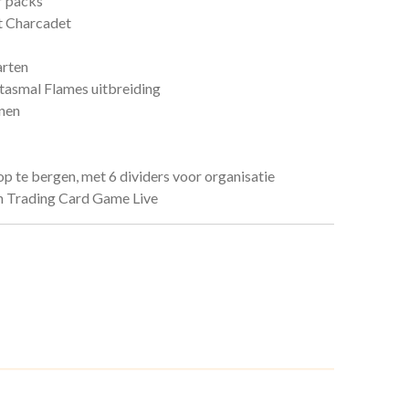
r packs
et Charcadet
rten
tasmal Flames uitbreiding
nen
p te bergen, met 6 dividers voor organisatie
 Trading Card Game Live