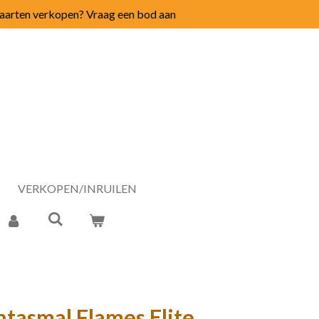
arten verkopen? Vraag een bod aan
VERKOPEN/INRUILEN
asmal Flames Elite