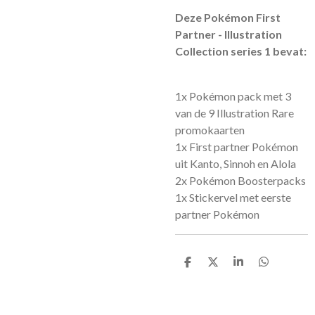
Deze Pokémon First
Partner - Illustration
Collection series 1 bevat:
1x Pokémon pack met 3
van de 9 Illustration Rare
promokaarten
1x First partner Pokémon
uit Kanto, Sinnoh en Alola
2x Pokémon Boosterpacks
1x Stickervel met eerste
partner Pokémon
D
D
S
D
e
e
h
e
l
e
a
l
e
l
r
e
n
e
n