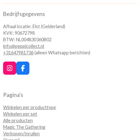
Bedrijfsgegevens
Afhaal locatie: Elst (Gelderland)
KVK: 90672798
BTW: NL004830360B02
info@peppicollect.nl
+31647981736
(alleen Whatsapp berichten)
I
F
n
a
s
c
t
e
a
b
Pagina's
g
o
r
o
Winkelen per producttype
a
k
Winkelen per set
m
Alle producten
Magic The Gathering
Verkopen/Inruilen