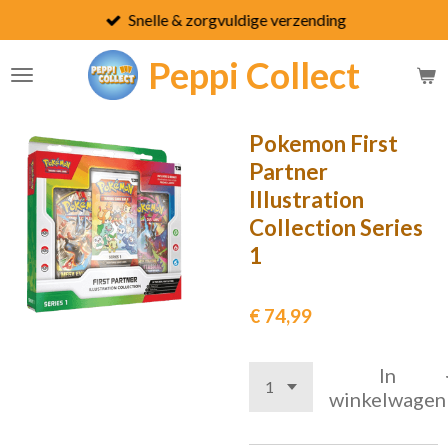
Snelle & zorgvuldige verzending
Ga
direct
Peppi
Collect
naar
de
hoofdinhoud
Pokemon First
Partner
Illustration
Collection Series
1
€ 74,99
In
winkelwagen