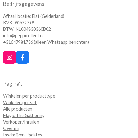
Bedrijfsgegevens
Afhaal locatie: Elst (Gelderland)
KVK: 90672798
BTW: NL004830360B02
info@peppicollect.nl
+31647981736
(alleen Whatsapp berichten)
I
F
n
a
s
c
t
e
a
b
Pagina's
g
o
r
o
Winkelen per producttype
a
k
Winkelen per set
m
Alle producten
Magic The Gathering
Verkopen/Inruilen
Over mij
Inschrijven Updates