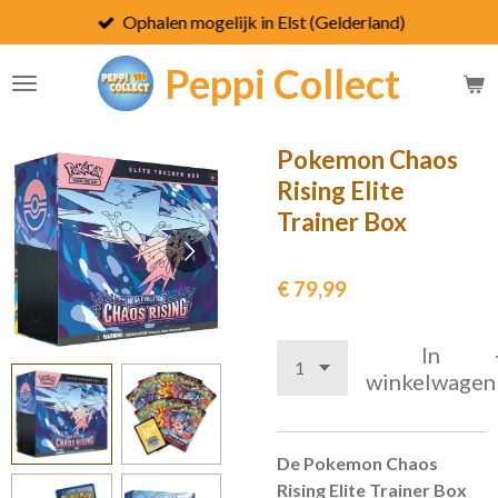
Ophalen mogelijk in Elst (Gelderland)
Ga
direct
Peppi
Collect
naar
de
hoofdinhoud
Pokemon Chaos
Rising Elite
Trainer Box
€ 79,99
In
winkelwagen
De Pokemon Chaos
Rising Elite Trainer Box