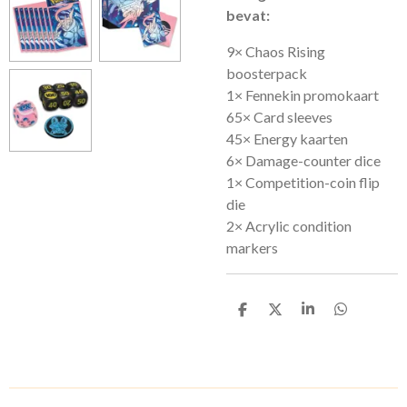
bevat:
9× Chaos Rising
boosterpack
1× Fennekin promokaart
65× Card sleeves
45× Energy kaarten
6× Damage-counter dice
1× Competition-coin flip
die
2× Acrylic condition
markers
D
D
S
D
e
e
h
e
l
e
a
l
e
l
r
e
n
e
n