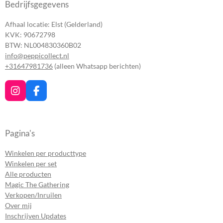
Bedrijfsgegevens
Afhaal locatie: Elst (Gelderland)
KVK: 90672798
BTW: NL004830360B02
info@peppicollect.nl
+31647981736
(alleen Whatsapp berichten)
I
F
n
a
s
c
t
e
a
b
Pagina's
g
o
r
o
Winkelen per producttype
a
k
Winkelen per set
m
Alle producten
Magic The Gathering
Verkopen/Inruilen
Over mij
Inschrijven Updates