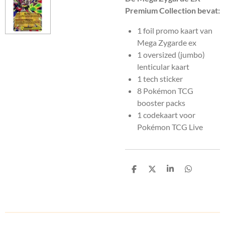
Premium Collection bevat:
1 foil promo kaart van
Mega Zygarde ex
1 oversized (jumbo)
lenticular kaart
1 tech sticker
8 Pokémon TCG
booster packs
1 codekaart voor
Pokémon TCG Live
D
D
S
D
e
e
h
e
l
e
a
l
e
l
r
e
n
e
n