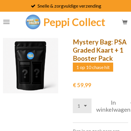
Snelle & zorgvuldige verzending
Ga
direct
Peppi
Collect
naar
de
hoofdinhoud
Mystery Bag: PSA
Graded Kaart + 1
Booster Pack
1 op 10 chase hit
€ 59,99
In
winkelwagen
Ben je op zoek naar een