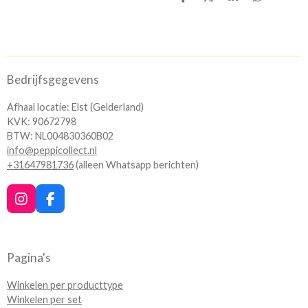
D
D
S
D
e
e
h
e
l
e
a
l
e
l
r
e
n
e
n
Bedrijfsgegevens
Afhaal locatie: Elst (Gelderland)
KVK: 90672798
BTW: NL004830360B02
info@peppicollect.nl
+31647981736
(alleen Whatsapp berichten)
I
F
n
a
s
c
t
e
a
b
Pagina's
g
o
r
o
Winkelen per producttype
a
k
Winkelen per set