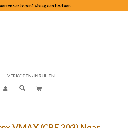
arten verkopen? Vraag een bod aan
VERKOPEN/INRUILEN
yrex VMAX (CRE 203) Near