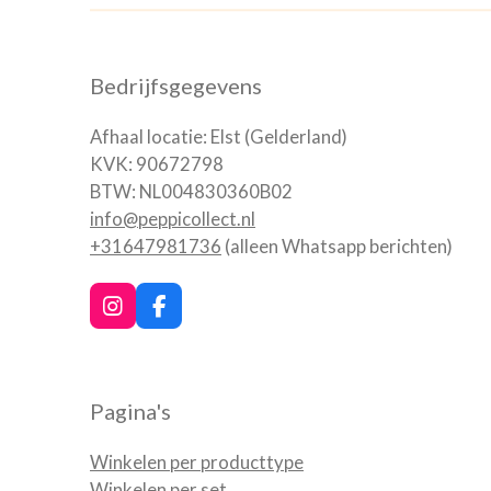
Bedrijfsgegevens
Afhaal locatie: Elst (Gelderland)
KVK: 90672798
BTW: NL004830360B02
info@peppicollect.nl
+31647981736
(alleen Whatsapp berichten)
I
F
n
a
s
c
t
e
a
b
Pagina's
g
o
r
o
a
k
Winkelen per producttype
m
Winkelen per set