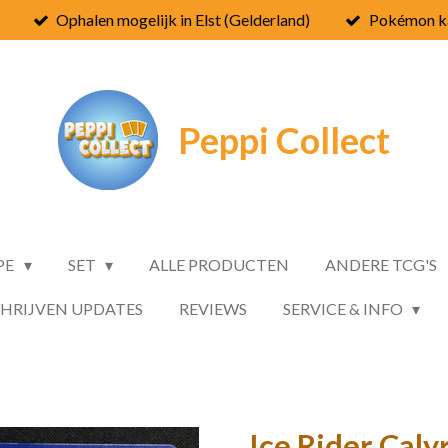
Ophalen mogelijk in Elst (Gelderland)
Pokémon ka
Peppi
Collect
PE
SET
ALLE PRODUCTEN
ANDERE TCG'S
CHRIJVEN UPDATES
REVIEWS
SERVICE & INFO
Ice Rider Cal