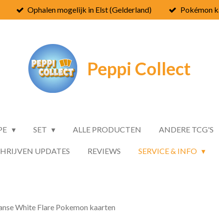
Ophalen mogelijk in Elst (Gelderland)
Pokémon ka
Peppi
Collect
PE
SET
ALLE PRODUCTEN
ANDERE TCG'S
CHRIJVEN UPDATES
REVIEWS
SERVICE & INFO
panse White Flare Pokemon kaarten