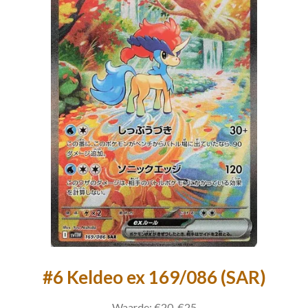
#6 Keldeo ex 169/086 (SAR)
Waarde: €20-€25