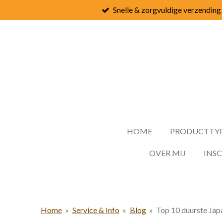
Snelle & zorgvuldige verzending
Ga
direct
naar
de
hoofdinhoud
HOME
PRODUCTTY
OVER MIJ
INS
Home
»
Service & Info
»
Blog
»
Top 10 duurste Ja