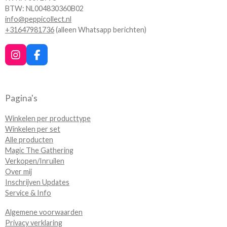
BTW: NL004830360B02
info@peppicollect.nl
+31647981736
(alleen Whatsapp berichten)
I
F
n
a
s
c
t
e
a
b
Pagina's
g
o
r
o
Winkelen per producttype
a
k
Winkelen per set
m
Alle producten
Magic The Gathering
Verkopen/Inruilen
Over mij
Inschrijven Updates
Service & Info
Algemene voorwaarden
Privacy verklaring