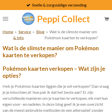
Snelle & zorgvuldige verzending
Ga
direct
Peppi
Collect
naar
de
hoofdinhoud
Home
»
Service
»
Blog
»
Wat is de slimste manier om
& Info
Pokémon kaarten te verkopen?
Wat is de slimste manier om Pokémon
kaarten te verkopen?
Pokémon kaarten verkopen – Wat zijn je
opties?
Heb je Pokémon kaarten liggen die je wil verkopen? Dan vraag
je je misschien af: hoe pak ik dat het beste aan? Er zijn
verschillende manieren om je kaarten te verkopen, elk met hun
eigen voor- en nadelen. In deze blog geef ik je een overzicht
van de meest gebruikte methoden én een alternatief zonder