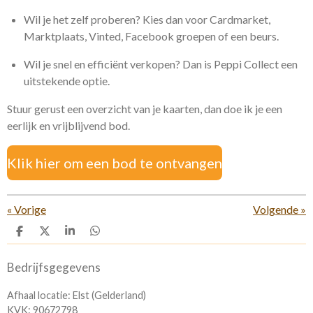
Wil je het zelf proberen? Kies dan voor Cardmarket,
Marktplaats, Vinted, Facebook groepen of een beurs.
Wil je snel en efficiënt verkopen? Dan is Peppi Collect een
uitstekende optie.
Stuur gerust een overzicht van je kaarten, dan doe ik je een
eerlijk en vrijblijvend bod.
Klik hier om een bod te ontvangen
«
Vorige
Volgende
»
D
D
S
D
e
e
h
e
l
e
a
l
Bedrijfsgegevens
e
l
r
e
n
e
n
Afhaal locatie: Elst (Gelderland)
KVK: 90672798