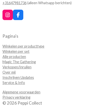
+31647981736
(alleen Whatsapp berichten)
I
F
n
a
s
c
t
e
a
b
Pagina's
g
o
r
o
Winkelen per producttype
a
k
Winkelen per set
m
Alle producten
Magic The Gathering
Verkopen/Inruilen
Over mij
Inschrijven Updates
Service & Info
Algemene voorwaarden
Privacy verklaring
© 2026 Peppi Collect