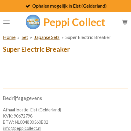
Ophalen mogelijk in Elst (Gelderland)
Ga
direct
Peppi
Collect
naar
de
hoofdinhoud
Home
»
Set
»
Japanse Sets
»
Super Electric Breaker
Super Electric Breaker
Bedrijfsgegevens
Afhaal locatie: Elst (Gelderland)
KVK: 90672798
BTW: NL004830360B02
info@peppicollect.nl